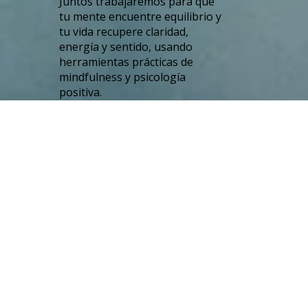
Juntos trabajaremos para que
tu mente encuentre equilibrio y
tu vida recupere claridad,
energía y sentido, usando
herramientas prácticas de
mindfulness y psicología
positiva.
Mira más
Acerca de