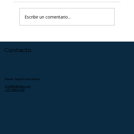
Escribir un comentario...
Cómo los Conflictos Son Inevitables
y, a la Vez, una Oportunidad para
Contacto
Promover la Confianza y Comprensión
Panamá, República de Panamá
julio0852@yahoo.com
+ 507 6589-6108