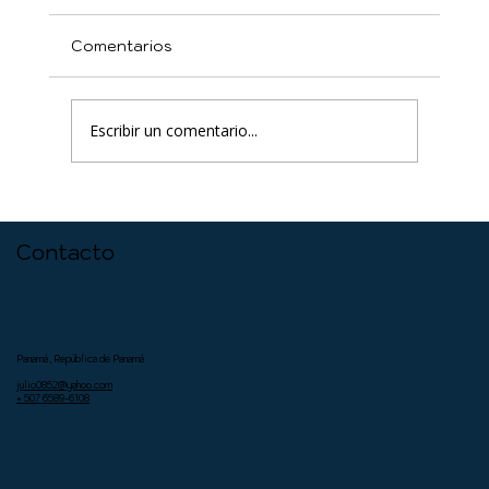
Comentarios
Escribir un comentario...
Sobreviviendo al Burnout
Contacto
Panamá, República de Panamá
julio0852@yahoo.com
+ 507 6589-6108