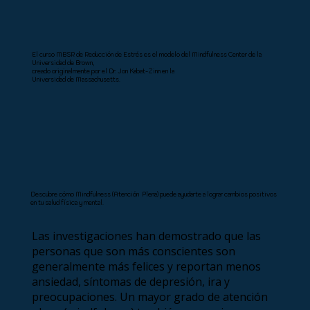
El curso MBSR de Reducción de Estrés es el modelo del Mindfulness Center de la
Universidad de Brown,
creado originalmente por el Dr. Jon Kabat-Zinn en la
Universidad de Massachusetts.
Descubre cómo Mindfulness (Atención Plena) puede ayudarte a lograr cambios positivos
en tu salud física y mental.
Las investigaciones han demostrado que las
personas que son más conscientes son
generalmente más felices y reportan menos
ansiedad, síntomas de depresión, ira y
preocupaciones. Un mayor grado de atención