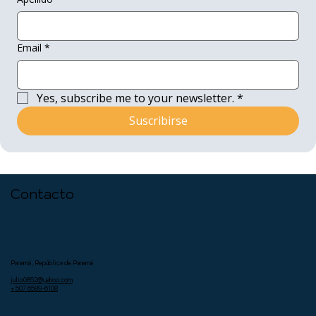
Email
*
Yes, subscribe me to your newsletter.
*
Suscribirse
Contacto
Panamá, República de Panamá
julio0852@yahoo.com
+ 507 6589-6108