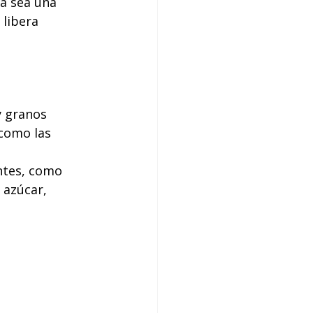
ya sea una 
 libera 
y granos 
como las 
ntes, como 
 azúcar, 