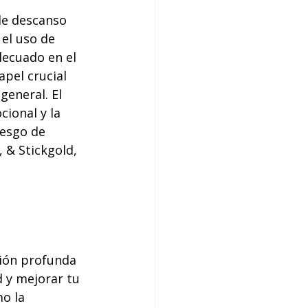
de descanso 
 el uso de 
decuado en el 
pel crucial 
general. El 
cional y la 
iesgo de 
 & Stickgold, 
ción profunda 
 y mejorar tu 
o la 