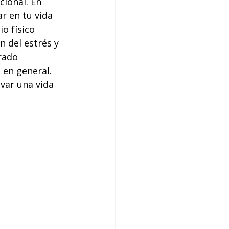
ional. En 
r en tu vida 
o físico 
n del estrés y 
rado 
 en general. 
var una vida 